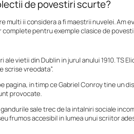
ectii de povestiri scurte?
re multi ii considera a fi maestrii nuvelei. Am 
 lor complete pentru exemple clasice de povestir
le vietii din Dublin in jurul anului 1910. TS Elio
e scrise vreodata”.
e pagina, in timp ce Gabriel Conroy tine un disc
 sunt provocate.
 gandurile sale trec de la intalniri sociale inco
seu frumos accesibil in lumea unui scriitor ade