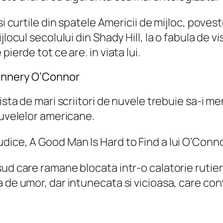
si curtile din spatele Americii de mijloc, poves
locul secolului din Shady Hill, la o fabula de v
ierde tot ce are. in viata lui.
lannery O’Connor
lista de mari scriitori de nuvele trebuie sa-i 
nuvelelor americane.
ice, A Good Man Is Hard to Find a lui O’Conno
ud care ramane blocata intr-o calatorie rutier
 de umor, dar intunecata si vicioasa, care conf