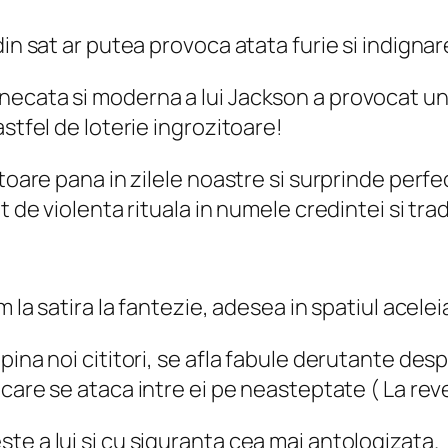
din sat ar putea provoca atata furie si indignar
ecata si moderna a lui Jackson a provocat un 
stfel de loterie ingrozitoare!
toare pana in zilele noastre si surprinde perfe
 de violenta rituala in numele credintei si tradi
 la satira la fantezie, adesea in spatiul aceleia
ina noi cititori, se afla fabule derutante desp
i care se ataca intre ei pe neasteptate (
La rev
e a lui si cu siguranta cea mai antologizata.