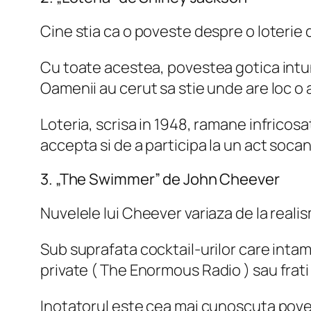
Cine stia ca o poveste despre o loterie 
Cu toate acestea, povestea gotica intun
Oamenii au cerut sa stie unde are loc o a
Loteria, scrisa in 1948, ramane infricosa
accepta si de a participa la un act socant
3. „The Swimmer” de John Cheever
Nuvelele lui Cheever variaza de la realism
Sub suprafata cocktail-urilor care intamp
private (
The Enormous Radio
) sau frat
Inotatorul este cea mai cunoscuta povest