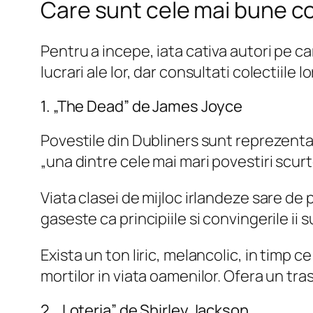
Care sunt cele mai bune col
Pentru a incepe, iata cativa autori pe ca
lucrari ale lor, dar consultati colectiile
1. „The Dead” de James Joyce
Povestile din Dubliners sunt reprezentari a
„una dintre cele mai mari povestiri scurt
Viata clasei de mijloc irlandeze sare de p
gaseste ca principiile si convingerile ii
Exista un ton liric, melancolic, in timp ce
mortilor in viata oamenilor. Ofera un tra
2. „Loteria” de Shirley Jackson