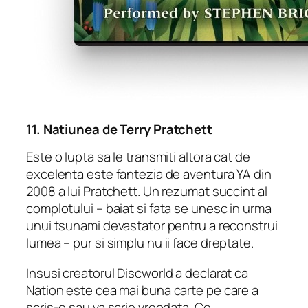
11.
Natiunea
de Terry Pratchett
Este o lupta sa le transmiti altora cat de
excelenta este fantezia de aventura YA din
2008 a lui Pratchett. Un rezumat succint al
complotului –
baiat si fata se unesc in urma
unui tsunami devastator pentru a reconstrui
lumea –
pur si simplu nu ii face dreptate.
Insusi creatorul
Discworld
a declarat ca
Nation
este cea mai buna carte pe care a
scris-o sau va scrie vreodata. Ce