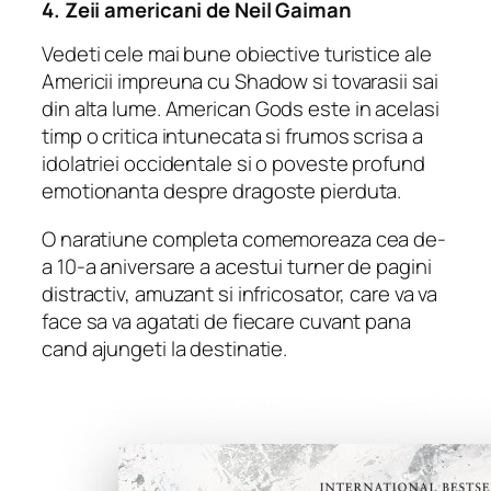
4.
Zeii americani
de Neil Gaiman
Vedeti cele mai bune obiective turistice ale
Americii impreuna cu Shadow si tovarasii sai
din alta lume.
American Gods
este in acelasi
timp o critica intunecata si frumos scrisa a
idolatriei occidentale si o poveste profund
emotionanta despre dragoste pierduta.
O naratiune completa comemoreaza cea de-
a 10-a aniversare a acestui turner de pagini
distractiv, amuzant si infricosator, care va va
face sa va agatati de fiecare cuvant pana
cand ajungeti la destinatie.