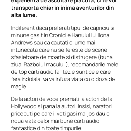
experienta de ascultare placuta, ci te vor
transporta chiar in inima aventurilor din
alta lume.
Indiferent daca preferati tipul de capriciu si
minune gasit in
Cronicile Hanului
lui Ilona
Andrews sau ca cautati o lume mai
intunecata care nu se fereste de scene
sfasietoare de moarte si distrugere (buna
ziua,
Razboiul macului
), recomandarile mele
de top carti audio fantezie sunt cele care
fara indoiala, va va infuza viata cu o doza de
magie.
De la actori de voce premiati la actori de la
Hollywood si pana la autorii insisi, naratorii
priceputi pe care ii veti gasi mai jos dau o
noua viata celor mai bune carti audio
fantastice din toate timpurile.