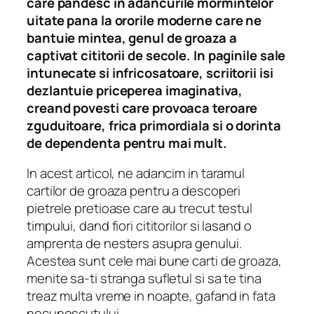
care pandesc in adancurile mormintelor
uitate pana la ororile moderne care ne
bantuie mintea, genul de groaza a
captivat cititorii de secole. In paginile sale
intunecate si infricosatoare, scriitorii isi
dezlantuie priceperea imaginativa,
creand povesti care provoaca teroare
zguduitoare, frica primordiala si o dorinta
de dependenta pentru mai mult.
In acest articol, ne adancim in taramul
cartilor de groaza pentru a descoperi
pietrele pretioase care au trecut testul
timpului, dand fiori cititorilor si lasand o
amprenta de nesters asupra genului.
Acestea sunt cele mai bune carti de groaza,
menite sa-ti stranga sufletul si sa te tina
treaz multa vreme in noapte, gafand in fata
necunoscutului.