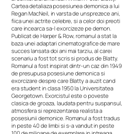
Cartea detaliaza posesiunea demonica a lui
Regan MacNeil, in varsta de unsprezece ani,
fiica unei actrite celebre, si a celor doi preoti
care incearca sa-l exorcizeze pe demon.
Publicat de Harper & Row, romanul a stat la
baza unei adaptari cinematografice de mare
succes lansata doi ani mai tarziu, al carei
scenariu a fost tot scris si produs de Blatty.
Romanul a fost inspirat dintr-un caz din 1949
de presupusa posesiune demonica si
exorcizare despre care Blatty a auzit cand
era student in clasa 1950 la Universitatea
Georgetown. Exorcistul este o poveste
clasica de groaza, laudata pentru suspansul,
atmosfera si reprezentarea realista a
posesiunii demonice. Romanul a fost tradus
in peste 40 de limbi si s-a vandut in peste
100 de milioane de exemplare in intreaga