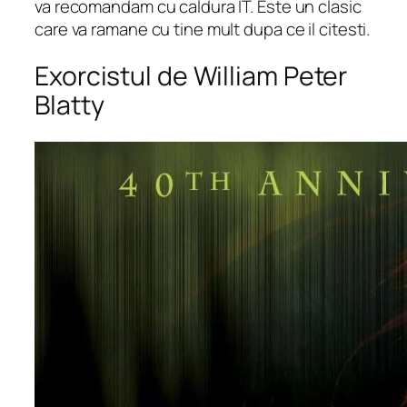
va recomandam cu caldura IT. Este un clasic
care va ramane cu tine mult dupa ce il citesti.
Exorcistul de William Peter
Blatty