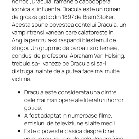
horror, „Dracula” ramane o capodopera
iconica si influenta. Dracula este un roman
de groaza gotic din 1897 de Bram Stoker.
Acesta spune povestea contelui Dracula, un
vampir transilvanean care calatoreste in
Anglia pentru a-si raspandi blestemul de
strigoi. Un grup mic de barbati si o femeie,
condusi de profesorul Abraham Van Helsing,
trebuie sa-l vaneze pe Dracula si sa-l
distruga inainte de a putea face mai multe
victime.
Dracula este considerata una dintre
cele mai mari opere ale literaturii horror
gotice.
A fost adaptat in numeroase filme,
emisiuni de televiziune si alte medii.
Este o poveste clasica despre bine
versus rau, iar temele sale despre frica,