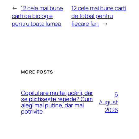
←
12 cele mai bune
12 cele mai bune carti
carti de biologie
de fotbal pentru
pentru toata lumea
fiecare fan
→
MORE POSTS
Copilul are multe jucării, dar
6
se plictisește repede? Cum
August
alegi mai puține, dar mai
2026
potrivite