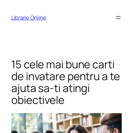
Skip
to
Librarie Online
content
15 cele mai bune carti
de invatare pentru a te
ajuta sa-ti atingi
obiectivele