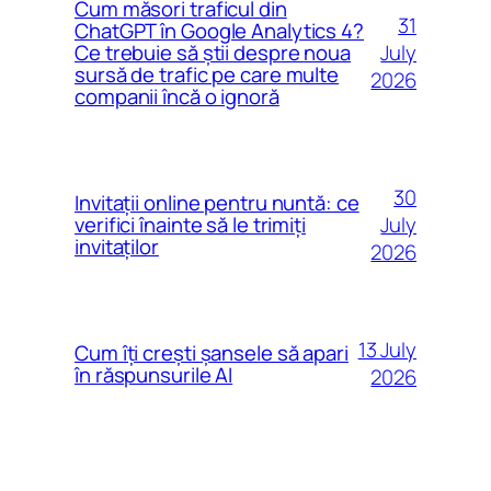
Cum măsori traficul din
31
ChatGPT în Google Analytics 4?
July
Ce trebuie să știi despre noua
sursă de trafic pe care multe
2026
companii încă o ignoră
30
Invitații online pentru nuntă: ce
July
verifici înainte să le trimiți
invitaților
2026
13 July
Cum îți crești șansele să apari
în răspunsurile AI
2026