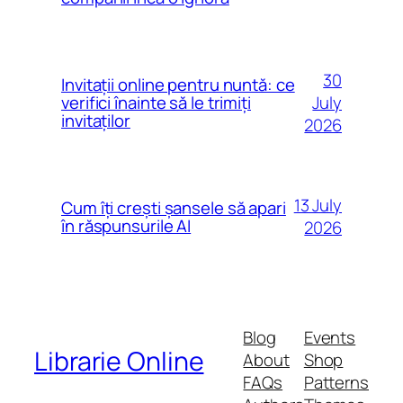
30
Invitații online pentru nuntă: ce
July
verifici înainte să le trimiți
invitaților
2026
13 July
Cum îți crești șansele să apari
în răspunsurile AI
2026
Blog
Events
Librarie Online
About
Shop
FAQs
Patterns