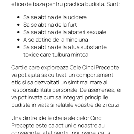
etice de baza pentru practica budista. Sunt:
Sa se abtina de la ucidere
Sa se abtina de la furt
Sa se abtina de la abateri sexuale
A se abtine de la minciuna
Sa se abtina de la a lua substante
toxice care tulbura mintea
Cartile care exploreaza Cele Cinci Precepte
va pot ajuta sa cultivati un comportament
etic si sa dezvoltati un simt mai mare al
responsabilitatii personale. De asemenea, ei
va pot invata cum sa integrati principiile
budiste in viata si relatiile voastre de zi cu zi.
Una dintre ideile cheie ale celor Cinci
Precepte este ca actiunile noastre au
consecinte, atat pentru noi insine, cat si