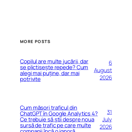
MORE POSTS
Copilul are multe jucării, dar
6
se plictisește repede? Cum
August
alegi mai puține, dar mai
2026
potrivite
Cum măsori traficul din
31
ChatGPT în Google Analytics 4?
July
Ce trebuie să știi despre noua
sursă de trafic pe care multe
2026
companii încă o ignoră