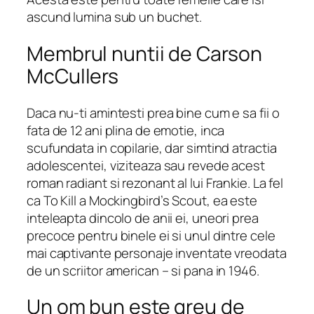
ascund lumina sub un buchet.
Membrul nuntii de Carson
McCullers
Daca nu-ti amintesti prea bine cum e sa fii o
fata de 12 ani plina de emotie, inca
scufundata in copilarie, dar simtind atractia
adolescentei, viziteaza sau revede acest
roman radiant si rezonant al lui Frankie. La fel
ca
To Kill a Mockingbird’s
Scout, ea este
inteleapta dincolo de anii ei, uneori prea
precoce pentru binele ei si unul dintre cele
mai captivante personaje inventate vreodata
de un scriitor american – si pana in 1946.
Un om bun este greu de