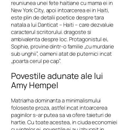
reuniunea unei fete haitiane cu mama ei in
New York City, apoi intoarcerea ei in Haiti,
este plin de detalii poetice despre tara
natala a lui Danticat – Haiti – care dezvaluie
caracterul scriitorului. dragoste si
ambivalenta despre loc. Protagonistul ei,
Sophie, provine dintr-o familie „cu murdarie
sub unghii”, oameni atat de puternici incat
„poarta cerul pe cap”.
Povestile adunate ale lui
Amy Hempel
Matriarha dominanta a minimalismului
foloseste proza, astfel incat intoarcerea
paginilor s-ar putea sa va ofere taieturi de
hartie. Cu toate acestea, in ciuda economiei
cuvintelor ei, povestile ei au izbucnit in