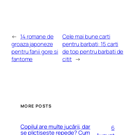
←
14 romane de
Cele mai bune carti
groaza japoneze
pentru barbati: 15 carti
pentru fanii gore si
de top pentru barbati de
fantome
citit
→
MORE POSTS
Copilul are multe jucării, dar
6
se plictisește repede? Cum