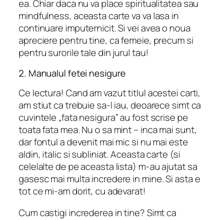
ea. Chiar daca nu va place spiritualitatea sau
mindfulness, aceasta carte va va lasa in
continuare imputernicit. Si vei avea o noua
apreciere pentru tine, ca femeie, precum si
pentru surorile tale din jurul tau!
2. Manualul fetei nesigure
Ce lectura! Cand am vazut titlul acestei carti,
am stiut ca trebuie sa-l iau, deoarece simt ca
cuvintele „fata nesigura” au fost scrise pe
toata fata mea. Nu o sa mint – inca mai sunt,
dar fontul a devenit mai mic si nu mai este
aldin, italic si subliniat. Aceasta carte (si
celelalte de pe aceasta lista) m-au ajutat sa
gasesc mai multa incredere in mine. Si asta e
tot ce mi-am dorit, cu adevarat!
Cum castigi increderea in tine? Simt ca