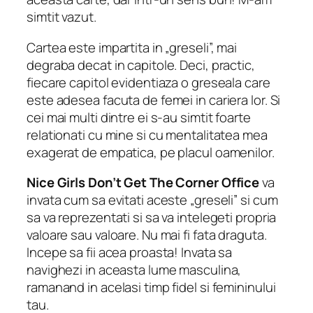
simtit vazut.
Cartea este impartita in „greseli”, mai
degraba decat in ​​capitole. Deci, practic,
fiecare capitol evidentiaza o greseala care
este adesea facuta de femei in cariera lor. Si
cei mai multi dintre ei s-au simtit foarte
relationati cu mine si cu mentalitatea mea
exagerat de empatica, pe placul oamenilor.
Nice Girls Don’t Get The Corner Office
va
invata cum sa evitati aceste „greseli” si cum
sa va reprezentati si sa va intelegeti propria
valoare sau valoare. Nu mai fi fata draguta.
Incepe sa fii acea proasta! Invata sa
navighezi in aceasta lume masculina,
ramanand in acelasi timp fidel si femininului
tau.