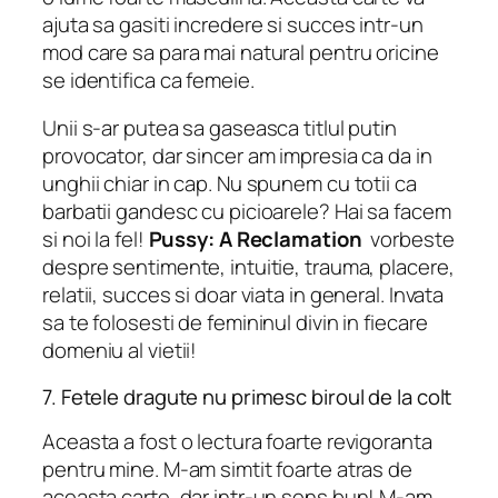
ajuta sa gasiti incredere si succes intr-un
mod care sa para mai natural pentru oricine
se identifica ca femeie.
Unii s-ar putea sa gaseasca titlul putin
provocator, dar sincer am impresia ca da in
unghii chiar in cap. Nu spunem cu totii ca
barbatii gandesc cu picioarele? Hai sa facem
si noi la fel!
Pussy: A Reclamation
vorbeste
despre sentimente, intuitie, trauma, placere,
relatii, succes si doar viata in general. Invata
sa te folosesti de femininul divin in fiecare
domeniu al vietii!
7. Fetele dragute nu primesc biroul de la colt
Aceasta a fost o lectura foarte revigoranta
pentru mine. M-am simtit foarte atras de
aceasta carte, dar intr-un sens bun! M-am