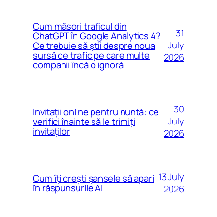
Cum măsori traficul din
31
ChatGPT în Google Analytics 4?
July
Ce trebuie să știi despre noua
sursă de trafic pe care multe
2026
companii încă o ignoră
30
Invitații online pentru nuntă: ce
July
verifici înainte să le trimiți
invitaților
2026
13 July
Cum îți crești șansele să apari
în răspunsurile AI
2026