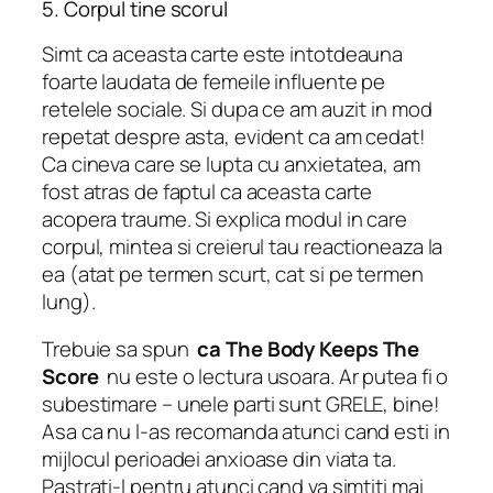
5. Corpul tine scorul
Simt ca aceasta carte este intotdeauna
foarte laudata de femeile influente pe
retelele sociale. Si dupa ce am auzit in mod
repetat despre asta, evident ca am cedat!
Ca cineva care se lupta cu anxietatea, am
fost atras de faptul ca aceasta carte
acopera traume. Si explica modul in care
corpul, mintea si creierul tau reactioneaza la
ea (atat pe termen scurt, cat si pe termen
lung).
Trebuie sa spun
ca The Body Keeps The
Score
nu este o lectura usoara. Ar putea fi o
subestimare – unele parti sunt GRELE, bine!
Asa ca nu l-as recomanda atunci cand esti in
mijlocul perioadei anxioase din viata ta.
Pastrati-l pentru atunci cand va simtiti mai