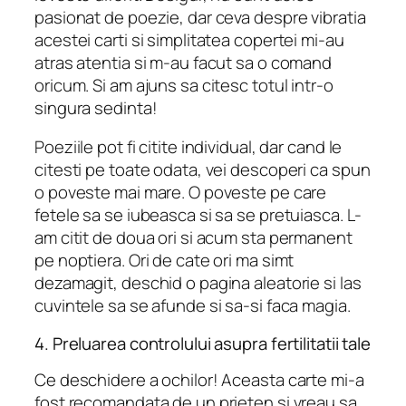
pasionat de poezie, dar ceva despre vibratia
acestei carti si simplitatea copertei mi-au
atras atentia si m-au facut sa o comand
oricum. Si am ajuns sa citesc totul intr-o
singura sedinta!
Poeziile pot fi citite individual, dar cand le
citesti pe toate odata, vei descoperi ca spun
o poveste mai mare. O poveste pe care
fetele sa se iubeasca si sa se pretuiasca. L-
am citit de doua ori si acum sta permanent
pe noptiera. Ori de cate ori ma simt
dezamagit, deschid o pagina aleatorie si las
cuvintele sa se afunde si sa-si faca magia.
4. Preluarea controlului asupra fertilitatii tale
Ce deschidere a ochilor! Aceasta carte mi-a
fost recomandata de un prieten si vreau sa