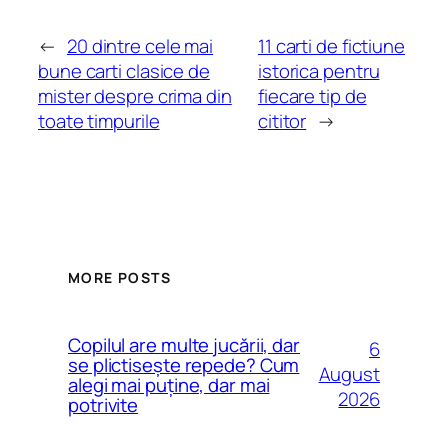
←
20 dintre cele mai
11 carti de fictiune
bune carti clasice de
istorica pentru
mister despre crima din
fiecare tip de
toate timpurile
cititor
→
MORE POSTS
Copilul are multe jucării, dar
6
se plictisește repede? Cum
August
alegi mai puține, dar mai
2026
potrivite