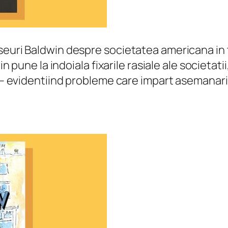
euri Baldwin despre societatea americana in t
win pune la indoiala fixarile rasiale ale societa
a – evidentiind probleme care impart asemanari