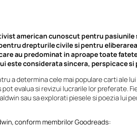
ctivist american cunoscut pentru pasiunile s
pentru drepturile civile si pentru eliberar
care au predominat in aproape toate fatetele 
ui este considerata sincera, perspicace si
u a determina cele mai populare carti ale lu
 evalua si revizui lucrarile lor preferate. Fie c
aldwin sau sa explorati piesele si poezia lui p
aldwin, conform membrilor Goodreads: