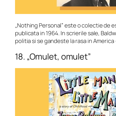
„Nothing Personal” este o colectie de es
publicata in 1964. In scrierile sale, Bald
politia si se gandeste la rasa in Americ
18. „Omulet, omulet”