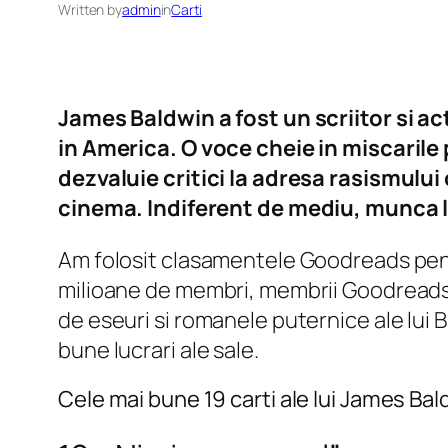
Written by
admin
in
Carti
James Baldwin a fost un scriitor si a
in America. O voce cheie in miscarile 
dezvaluie critici la adresa rasismului 
cinema. Indiferent de mediu, munca l
Am folosit clasamentele Goodreads pentr
milioane de membri, membrii Goodreads pot
de eseuri si romanele puternice ale lui B
bune lucrari ale sale.
Cele mai bune 19 carti ale lui James B