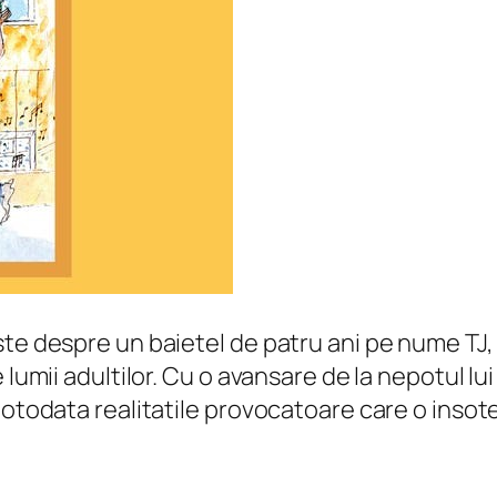
te despre un baietel de patru ani pe nume TJ, 
 lumii adultilor. Cu o avansare de la nepotul lu
totodata realitatile provocatoare care o insot