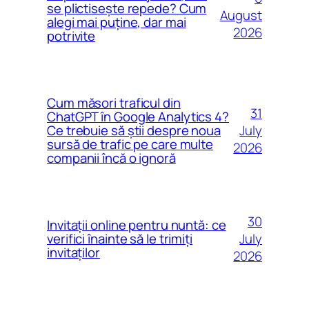
se plictisește repede? Cum
August
alegi mai puține, dar mai
2026
potrivite
Cum măsori traficul din
31
ChatGPT în Google Analytics 4?
July
Ce trebuie să știi despre noua
sursă de trafic pe care multe
2026
companii încă o ignoră
30
Invitații online pentru nuntă: ce
July
verifici înainte să le trimiți
invitaților
2026