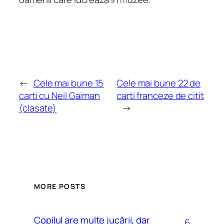
←
Cele mai bune 15
Cele mai bune 22 de
carti cu Neil Gaiman
carti franceze de citit
(clasate)
→
MORE POSTS
Copilul are multe jucării, dar
6