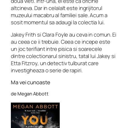
doua vieti. Intr-una, el este ca oricine
altcineva. Dar in celalalt este ingrijitorul
muzeului macabru al familiei sale. Acum a
sosit momentul sa adaugi la colectia lui.
Jakey Frith si Clara Foyle au ceva in comun. Ei
au ceea ce ii trebuie. Ceea ce incepe este
un joc terifiant intre pisica si soarecele
dintre colectionarul sinistru, tatal lui Jakey si
Etta Fitzroy, un detectiv tulburat care
investigheaza o serie de rapiri.
Ma vei cunoaste
de Megan Abbott