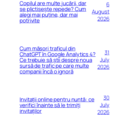
Copilul are multe jucării, dar
6
se plictisește repede? Cum
August
alegi mai puține, dar mai
2026
potrivite
Cum măsori traficul din
31
ChatGPT în Google Analytics 4?
July
Ce trebuie să știi despre noua
sursă de trafic pe care multe
2026
companii încă o ignoră
30
Invitații online pentru nuntă: ce
July
verifici înainte să le trimiți
invitaților
2026