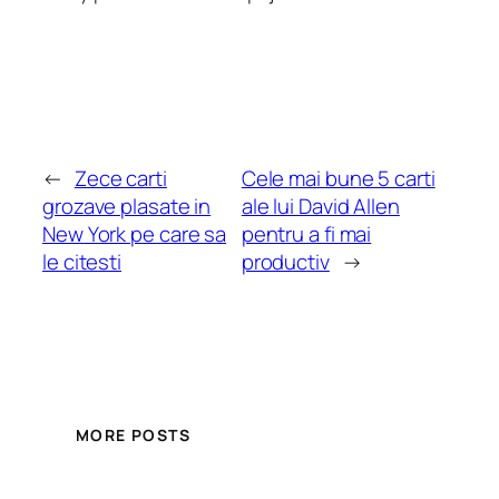
←
Zece carti
Cele mai bune 5 carti
grozave plasate in
ale lui David Allen
New York pe care sa
pentru a fi mai
le citesti
productiv
→
MORE POSTS