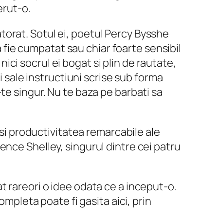
erut-o.
datorat. Sotul ei, poetul Percy Bysshe
a fie cumpatat sau chiar foarte sensibil
 nici socrul ei bogat si plin de rautate,
i sale instructiuni scrise sub forma
te singur. Nu te baza pe barbati sa
 si productivitatea remarcabile ale
lorence Shelley, singurul dintre cei patru
t rareori o idee odata ce a inceput-o.
ompleta poate fi gasita aici, prin