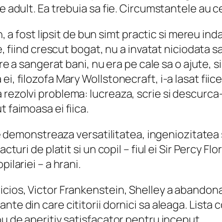
de adult. Ea trebuia sa fie. Circumstantele au c
in, a fost lipsit de bun simt practic si mereu in
re, fiind crescut bogat, nu a invatat niciodata s
re a sangerat bani, nu era pe cale sa o ajute, si
i, filozofa Mary Wollstonecraft, i-a lasat fiice
rezolvi problema: lucreaza, scrie si descurca-
t faimoasa ei fiica.
are demonstreaza versatilitatea, ingeniozitatea
cturi de platit si un copil – fiul ei Sir Percy F
ilariei – a hrani.
icios, Victor Frankenstein, Shelley a abandona
te din care cititorii dornici sa aleaga. Lista c
ou de aperitiv satisfacator pentru inceput.