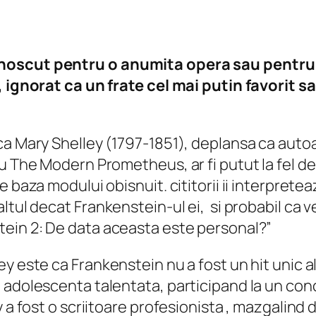
unoscut pentru o anumita opera sau pentru 
, ignorat ca un frate cel mai putin favorit s
ca Mary Shelley (1797-1851), deplansa ca autoa
au The Modern Prometheus,
ar fi putut la fel d
 baza modului obisnuit. cititorii ii interpretea
altul decat
Frankenstein-ul ei,
si probabil ca v
ein 2: De data aceasta este personal?”
ley este ca
Frankenstein
nu a fost un hit unic a
 adolescenta talentata, participand la un conc
 a fost o scriitoare
profesionista
, mazgalind d