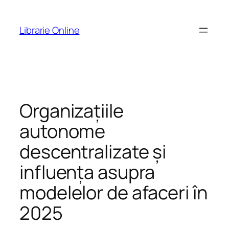
Skip
to
Librarie Online
content
Organizațiile
autonome
descentralizate și
influența asupra
modelelor de afaceri în
2025