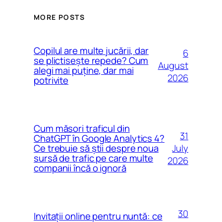
MORE POSTS
Copilul are multe jucării, dar
6
se plictisește repede? Cum
August
alegi mai puține, dar mai
2026
potrivite
Cum măsori traficul din
31
ChatGPT în Google Analytics 4?
July
Ce trebuie să știi despre noua
sursă de trafic pe care multe
2026
companii încă o ignoră
30
Invitații online pentru nuntă: ce