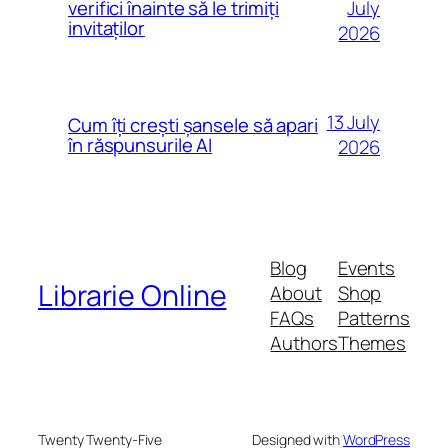
July
verifici înainte să le trimiți
invitaților
2026
13 July
Cum îți crești șansele să apari
în răspunsurile AI
2026
Blog
Events
Librarie Online
About
Shop
FAQs
Patterns
Authors
Themes
Twenty Twenty-Five
Designed with
WordPress