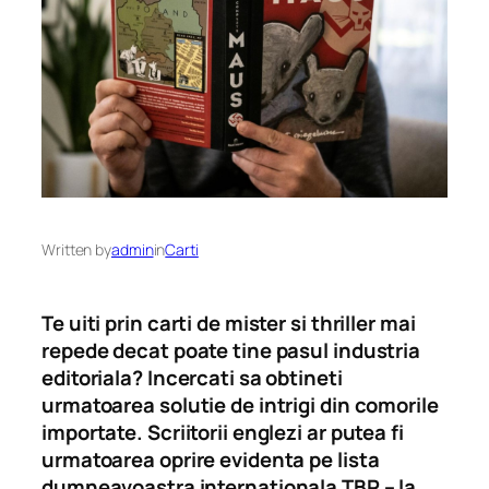
Written by
admin
in
Carti
Te uiti prin carti de mister si thriller mai
repede decat poate tine pasul industria
editoriala? Incercati sa obtineti
urmatoarea solutie de intrigi din comorile
importate. Scriitorii englezi ar putea fi
urmatoarea oprire evidenta pe lista
dumneavoastra internationala TBR – la