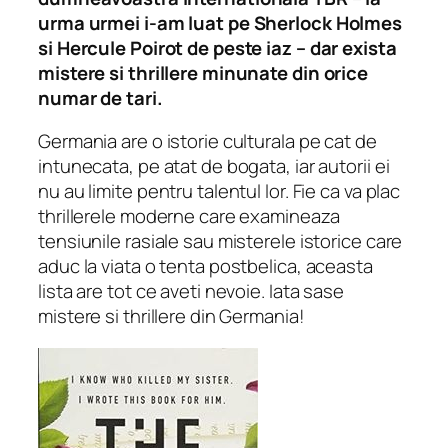
urma urmei i-am luat pe Sherlock Holmes
si Hercule Poirot de peste iaz – dar exista
mistere si thrillere minunate din orice
numar de tari.
Germania are o istorie culturala pe cat de
intunecata, pe atat de bogata, iar autorii ei
nu au limite pentru talentul lor. Fie ca va plac
thrillerele moderne care examineaza
tensiunile rasiale sau misterele istorice care
aduc la viata o tenta postbelica, aceasta
lista are tot ce aveti nevoie. Iata sase
mistere si thrillere din Germania!