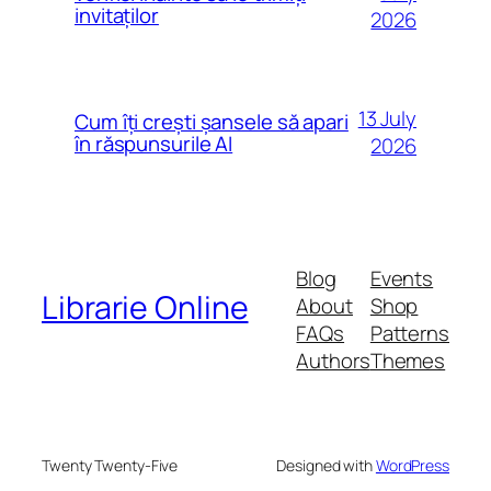
invitaților
2026
13 July
Cum îți crești șansele să apari
în răspunsurile AI
2026
Blog
Events
Librarie Online
About
Shop
FAQs
Patterns
Authors
Themes
Twenty Twenty-Five
Designed with
WordPress