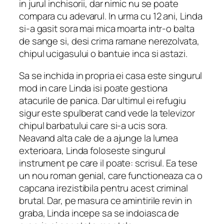
in jurul inchisorii, dar nimic nu se poate
compara cu adevarul. In urma cu 12 ani, Linda
si-a gasit sora mai mica moarta intr-o balta
de sange si, desi crima ramane nerezolvata,
chipul ucigasului o bantuie inca si astazi.
Sa se inchida in propria ei casa este singurul
mod in care Linda isi poate gestiona
atacurile de panica. Dar ultimul ei refugiu
sigur este spulberat cand vede la televizor
chipul barbatului care si-a ucis sora.
Neavand alta cale de a ajunge la lumea
exterioara, Linda foloseste singurul
instrument pe care il poate: scrisul. Ea tese
un nou roman genial, care functioneaza ca o
capcana irezistibila pentru acest criminal
brutal. Dar, pe masura ce amintirile revin in
graba, Linda incepe sa se indoiasca de