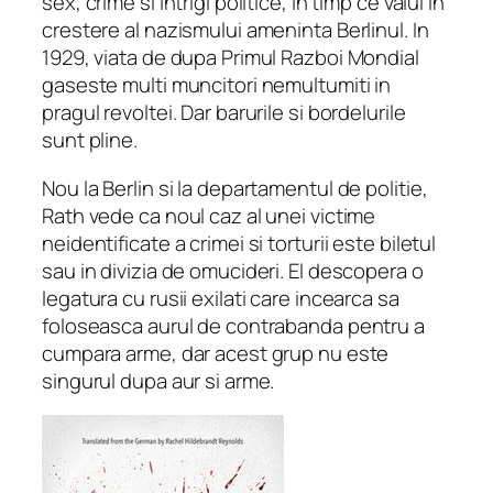
sex, crime si intrigi politice, in timp ce valul in
crestere al nazismului ameninta Berlinul. In
1929, viata de dupa Primul Razboi Mondial
gaseste multi muncitori nemultumiti in
pragul revoltei. Dar barurile si bordelurile
sunt pline.
Nou la Berlin si la departamentul de politie,
Rath vede ca noul caz al unei victime
neidentificate a crimei si torturii este biletul
sau in divizia de omucideri. El descopera o
legatura cu rusii exilati care incearca sa
foloseasca aurul de contrabanda pentru a
cumpara arme, dar acest grup nu este
singurul dupa aur si arme.