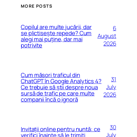
MORE POSTS
Copilul are multe jucării, dar
6
se plictisește repede? Cum
August
alegi mai puține, dar mai
2026
potrivite
Cum măsori traficul din
31
ChatGPT în Google Analytics 4?
July
Ce trebuie să știi despre noua
sursă de trafic pe care multe
2026
companii încă o ignoră
30
Invitații online pentru nuntă: ce
July
verifici înainte să le trimiți