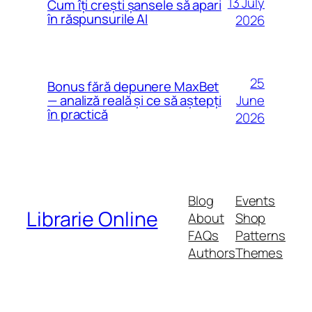
13 July
Cum îți crești șansele să apari
în răspunsurile AI
2026
25
Bonus fără depunere MaxBet
June
— analiză reală și ce să aștepți
în practică
2026
Blog
Events
Librarie Online
About
Shop
FAQs
Patterns
Authors
Themes