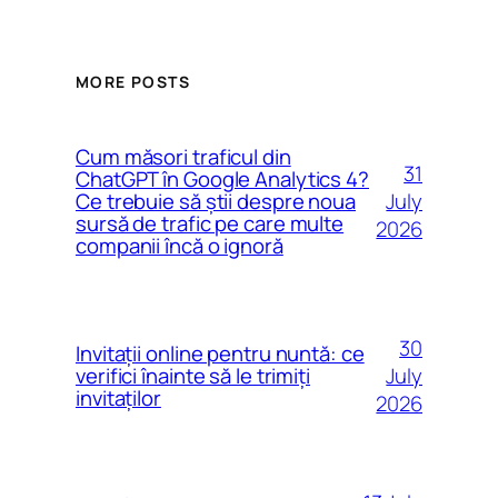
MORE POSTS
Cum măsori traficul din
31
ChatGPT în Google Analytics 4?
July
Ce trebuie să știi despre noua
sursă de trafic pe care multe
2026
companii încă o ignoră
30
Invitații online pentru nuntă: ce
July
verifici înainte să le trimiți
invitaților
2026