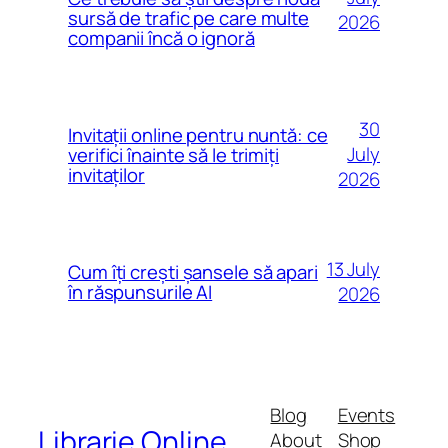
sursă de trafic pe care multe
2026
companii încă o ignoră
30
Invitații online pentru nuntă: ce
July
verifici înainte să le trimiți
invitaților
2026
13 July
Cum îți crești șansele să apari
în răspunsurile AI
2026
Blog
Events
Librarie Online
About
Shop