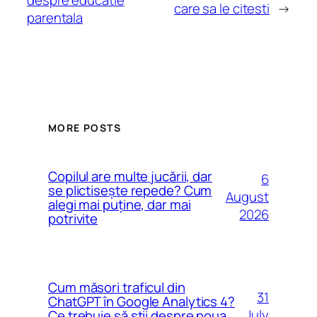
care sa le citesti
→
parentala
MORE POSTS
Copilul are multe jucării, dar
6
se plictisește repede? Cum
August
alegi mai puține, dar mai
2026
potrivite
Cum măsori traficul din
31
ChatGPT în Google Analytics 4?
July
Ce trebuie să știi despre noua